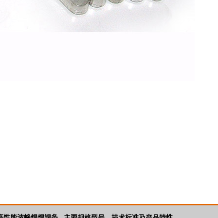
高性能波峰焊焊锡条
主要规格型号、技术标准及产品特性