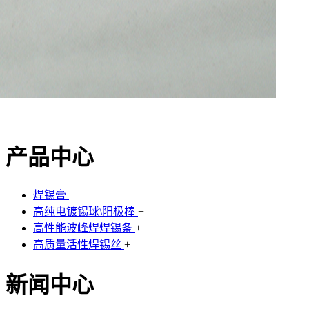
产品中心
焊锡膏
+
高纯电镀锡球\阳极棒
+
高性能波峰焊焊锡条
+
高质量活性焊锡丝
+
新闻中心